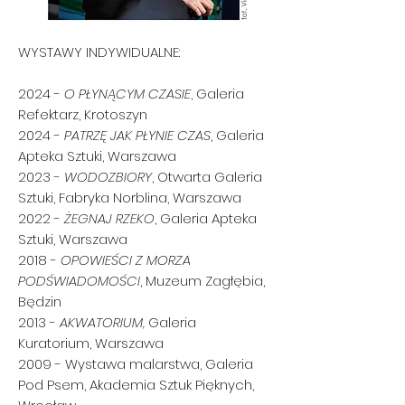
WYSTAWY INDYWIDUALNE:
2024 -
O PŁYNĄCYM CZASIE
, Galeria
Refektarz, Krotoszyn
2024 -
PATRZĘ JAK PŁYNIE CZAS
, Galeria
Apteka Sztuki, Warszawa
2023 -
WODOZBIORY
, Otwarta Galeria
Sztuki, Fabryka Norblina, Warszawa
2022 -
ŻEGNAJ RZEKO
, Galeria Apteka
Sztuki, Warszawa
2018 -
OPOWIEŚCI Z MORZA
PODŚWIADOMOŚCI
, Muzeum Zagłębia,
Będzin
2013 -
AKWATORIUM,
Galeria
Kuratorium, Warszawa
2009 - Wystawa malarstwa, Galeria
Pod Psem, Akademia Sztuk Pięknych,