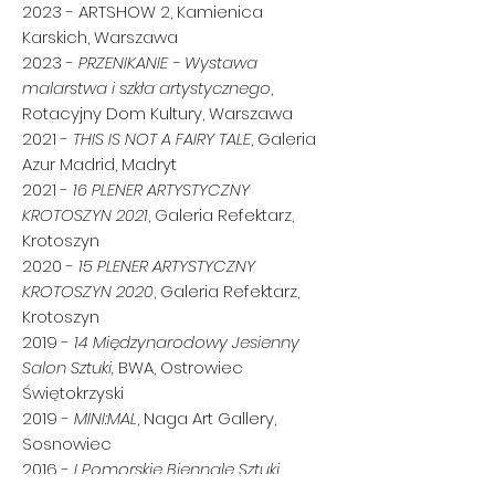
2023 - ARTSHOW 2, Kamienica
Karskich, Warszawa
2023 -
PRZENIKANIE - Wystawa
malarstwa i szkła artystycznego
,
Rotacyjny Dom Kultury, Warszawa
2021 -
THIS IS NOT A FAIRY TALE
, Galeria
Azur Madrid, Madryt
2021 -
16 PLENER ARTYSTYCZNY
KROTOSZYN 2021
, Galeria Refektarz,
Krotoszyn
2020 -
15 PLENER ARTYSTYCZNY
KROTOSZYN 2020
, Galeria Refektarz,
Krotoszyn
2019 -
14 Międzynarodowy Jesienny
Salon Sztuki,
BWA, Ostrowiec
Świętokrzyski
2019 -
MINI:MAL
, Naga Art Gallery,
Sosnowiec
2016 -
I Pomorskie Biennale Sztuki
Młodych POTOK SZTUKI
, Sopot